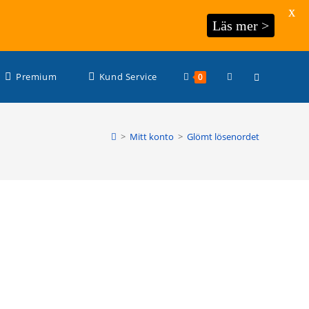
X
Läs mer >
Slå
Premium
Kund Service
0
på/av
>
Mitt konto
>
Glömt lösenordet
webbplatssöknin