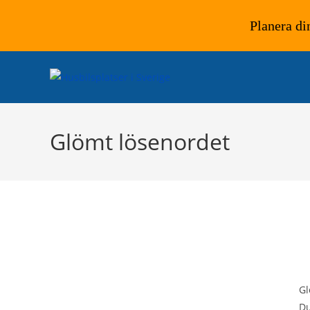
Planera di
Hoppa
till
innehållet
Glömt lösenordet
Gl
Du