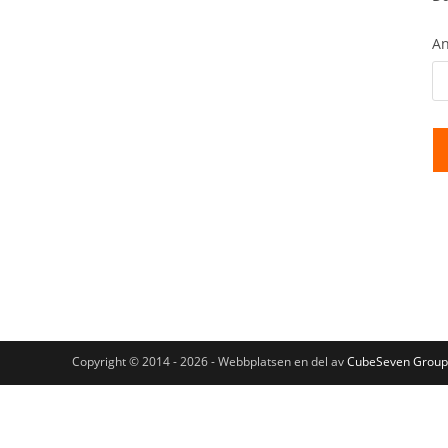
An
Copyright © 2014 - 2026 - Webbplatsen en del av
CubeSeven Group