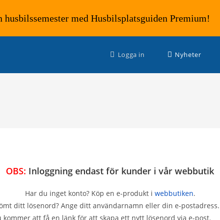
n husbilssemester med Husbilsplatsguiden Premium!
Logga in
Nyheter
OBS:
Inloggning endast för kunder i vår
webbutik
Har du inget konto? Köp en e-produkt i
webbutiken
.
ömt ditt lösenord? Ange ditt användarnamn eller din e-postadress.
 kommer att få en länk för att skapa ett nytt lösenord via e-post.