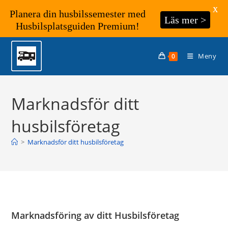
X
Planera din husbilssemester med
Läs mer >
Husbilsplatsguiden Premium!
Hoppa
till
Meny
0
innehållet
Marknadsför ditt
husbilsföretag
>
Marknadsför ditt husbilsföretag
Marknadsföring av ditt Husbilsföretag