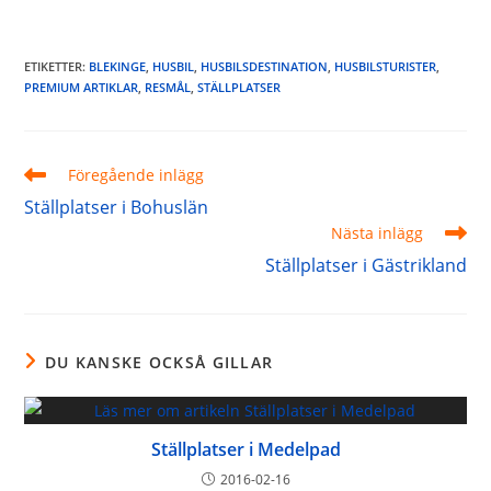
ETIKETTER
:
BLEKINGE
,
HUSBIL
,
HUSBILSDESTINATION
,
HUSBILSTURISTER
,
PREMIUM ARTIKLAR
,
RESMÅL
,
STÄLLPLATSER
Läs
Föregående inlägg
fler
Ställplatser i Bohuslän
artiklar
Nästa inlägg
Ställplatser i Gästrikland
DU KANSKE OCKSÅ GILLAR
Ställplatser i Medelpad
2016-02-16