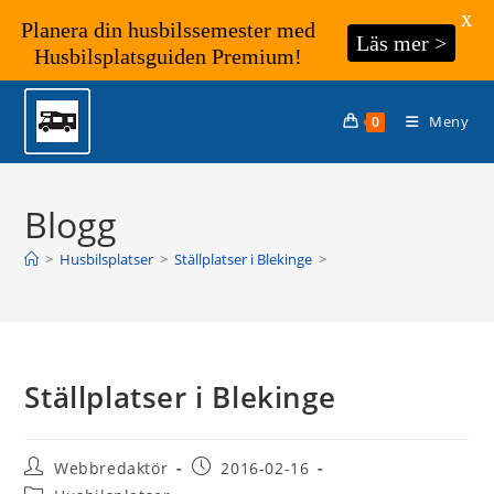
X
Planera din husbilssemester med
Läs mer >
Husbilsplatsguiden Premium!
Hoppa
till
Meny
0
innehållet
Blogg
>
Husbilsplatser
>
Ställplatser i Blekinge
>
Ställplatser i Blekinge
Inläggsförfattare:
Inlägget
Webbredaktör
2016-02-16
publicerat:
Inläggskategori: