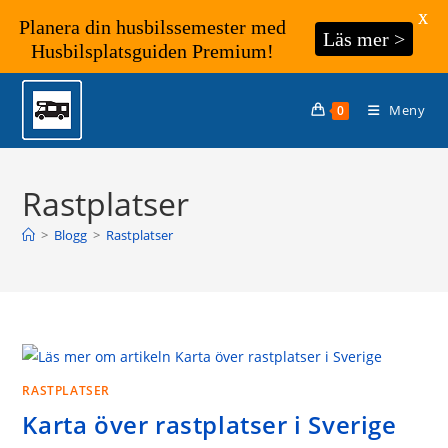
X
Planera din husbilssemester med
Läs mer >
Husbilsplatsguiden Premium!
Hoppa
till
Meny
0
innehållet
Rastplatser
>
Blogg
>
Rastplatser
RASTPLATSER
Karta över rastplatser i Sverige