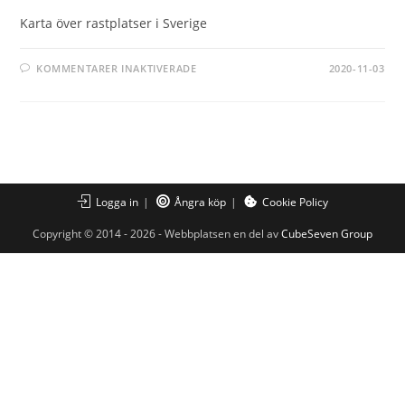
Karta över rastplatser i Sverige
FÖR
KOMMENTARER INAKTIVERADE
2020-11-03
KARTA
ÖVER
RASTPLATSER
I
SVERIGE
Logga in
Ångra köp
Cookie Policy
Copyright © 2014 - 2026 - Webbplatsen en del av
CubeSeven Group