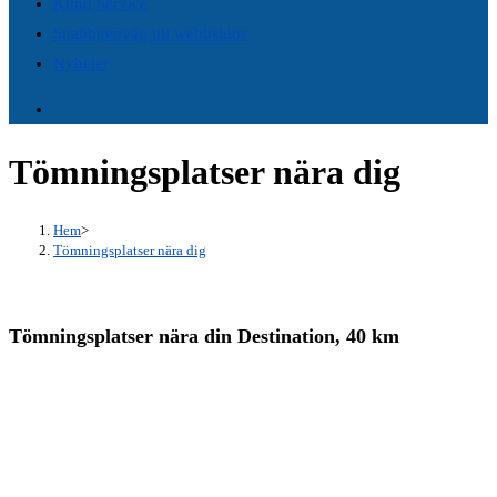
Kund Service
panel.
Snabbgenväg till webbsidor
Nyheter
Tömningsplatser nära dig
Hem
>
Tömningsplatser nära dig
Tömningsplatser nära din Destination, 40 km