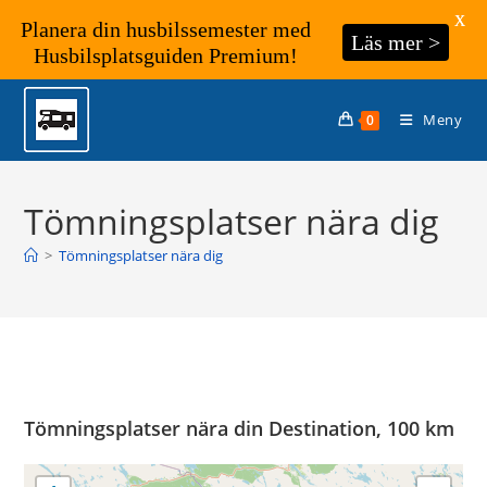
X
Planera din husbilssemester med
Läs mer >
Husbilsplatsguiden Premium!
Hoppa
till
Meny
0
innehållet
Tömningsplatser nära dig
>
Tömningsplatser nära dig
Tömningsplatser nära din Destination, 100 km