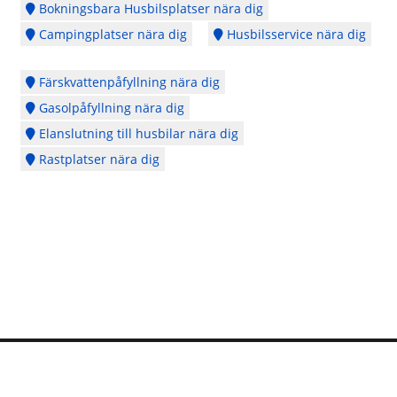
Bokningsbara Husbilsplatser nära dig
Campingplatser nära dig
Husbilsservice nära dig
Färskvattenpåfyllning nära dig
Gasolpåfyllning nära dig
Elanslutning till husbilar nära dig
Rastplatser nära dig
Logga in
Ångra köp
Cookie Policy
Copyright © 2014 - 2026 - Webbplatsen en del av
CubeSeven Group