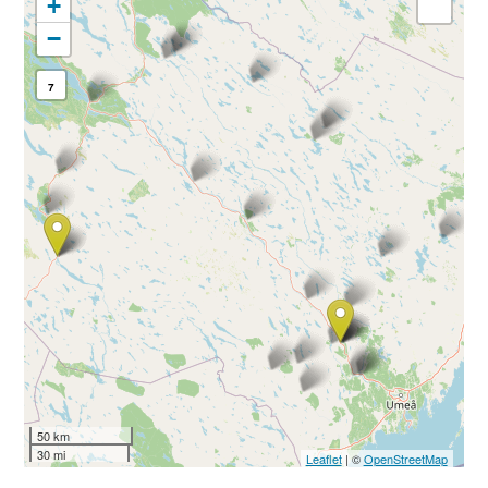
+
−
7
50 km
30 mi
Leaflet
| ©
OpenStreetMap