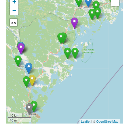
+
−
8.5
10 km
10 mi
Leaflet
| ©
OpenStreetMap