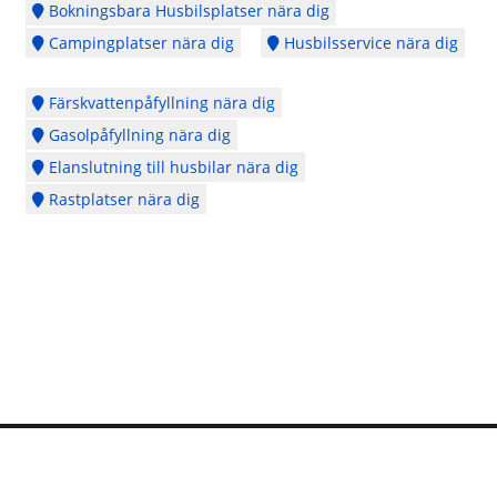
Bokningsbara Husbilsplatser nära dig
Campingplatser nära dig
Husbilsservice nära dig
Färskvattenpåfyllning nära dig
Gasolpåfyllning nära dig
Elanslutning till husbilar nära dig
Rastplatser nära dig
Logga in
Ångra köp
Cookie Policy
Copyright © 2014 - 2026 - Webbplatsen en del av
CubeSeven Group