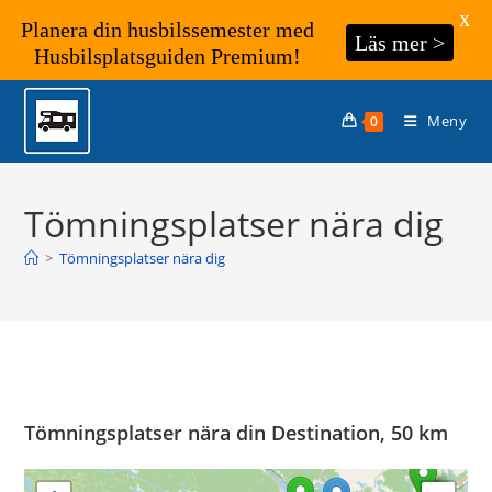
X
Planera din husbilssemester med
Läs mer >
Husbilsplatsguiden Premium!
Hoppa
till
Meny
0
innehållet
Tömningsplatser nära dig
>
Tömningsplatser nära dig
Tömningsplatser nära din Destination, 50 km