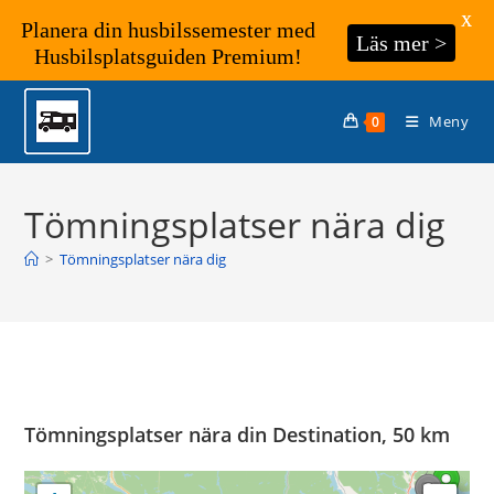
X
Planera din husbilssemester med
Läs mer >
Husbilsplatsguiden Premium!
Hoppa
till
Meny
0
innehållet
Tömningsplatser nära dig
>
Tömningsplatser nära dig
Tömningsplatser nära din Destination, 50 km