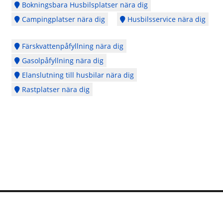
Bokningsbara Husbilsplatser nära dig
Campingplatser nära dig
Husbilsservice nära dig
Färskvattenpåfyllning nära dig
Gasolpåfyllning nära dig
Elanslutning till husbilar nära dig
Rastplatser nära dig
Logga in
Ångra köp
Cookie Policy
Copyright © 2014 - 2026 - Webbplatsen en del av
CubeSeven Group