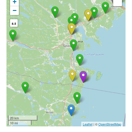
+
−
8.5
20 km
10 mi
Leaflet
| ©
OpenStreetMap