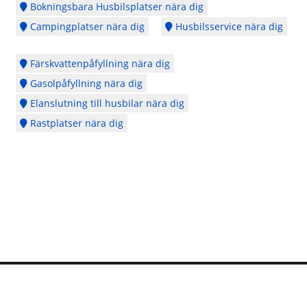
Bokningsbara Husbilsplatser nära dig
Campingplatser nära dig
Husbilsservice nära dig
Färskvattenpåfyllning nära dig
Gasolpåfyllning nära dig
Elanslutning till husbilar nära dig
Rastplatser nära dig
Logga in
Ångra köp
Cookie Policy
Copyright © 2014 - 2026 - Webbplatsen en del av
CubeSeven Group