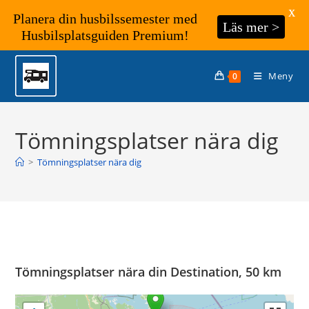
X
Planera din husbilssemester med
Läs mer >
Husbilsplatsguiden Premium!
Hoppa
till
Meny
0
innehållet
Tömningsplatser nära dig
>
Tömningsplatser nära dig
Tömningsplatser nära din Destination, 50 km