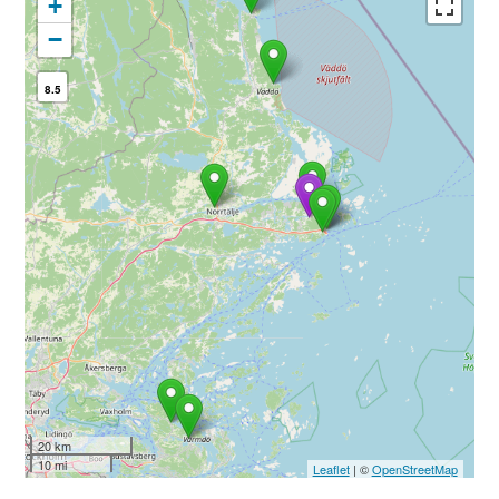
+
−
8.5
20 km
10 mi
Leaflet
| ©
OpenStreetMap