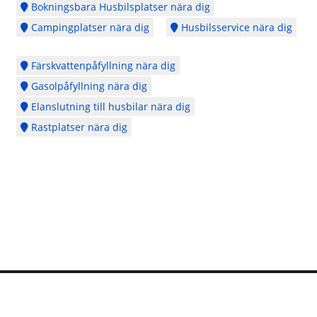
Bokningsbara Husbilsplatser nära dig
Campingplatser nära dig
Husbilsservice nära dig
Färskvattenpåfyllning nära dig
Gasolpåfyllning nära dig
Elanslutning till husbilar nära dig
Rastplatser nära dig
Logga in
Ångra köp
Cookie Policy
Copyright © 2014 - 2026 - Webbplatsen en del av
CubeSeven Group