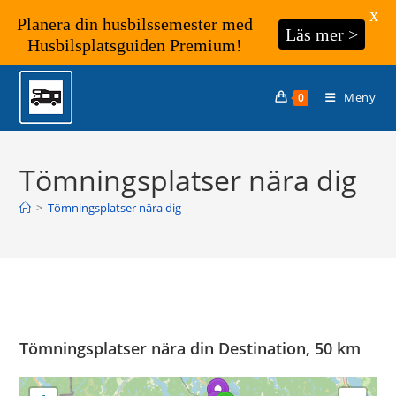
X
Planera din husbilssemester med
Läs mer >
Husbilsplatsguiden Premium!
Hoppa
till
Meny
0
innehållet
Tömningsplatser nära dig
>
Tömningsplatser nära dig
Tömningsplatser nära din Destination, 50 km