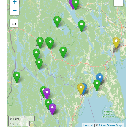
+
−
8.5
20 km
10 mi
Leaflet
| ©
OpenStreetMap