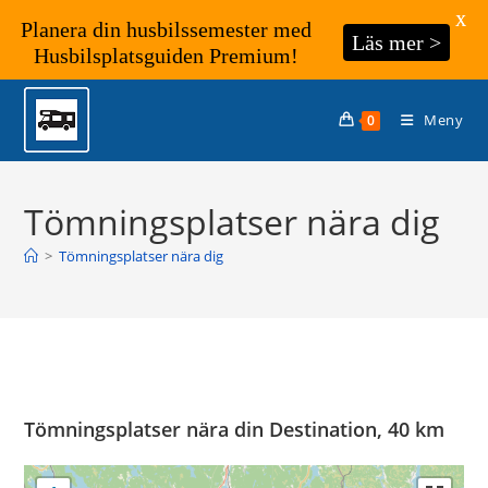
X
Planera din husbilssemester med
Läs mer >
Husbilsplatsguiden Premium!
Hoppa
till
Meny
0
innehållet
Tömningsplatser nära dig
>
Tömningsplatser nära dig
Tömningsplatser nära din Destination, 40 km