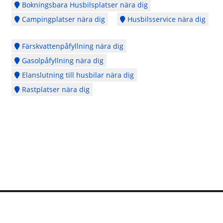
Bokningsbara Husbilsplatser nära dig
Campingplatser nära dig
Husbilsservice nära dig
Färskvattenpåfyllning nära dig
Gasolpåfyllning nära dig
Elanslutning till husbilar nära dig
Rastplatser nära dig
Logga in
Ångra köp
Cookie Policy
Copyright © 2014 - 2026 - Webbplatsen en del av
CubeSeven Group