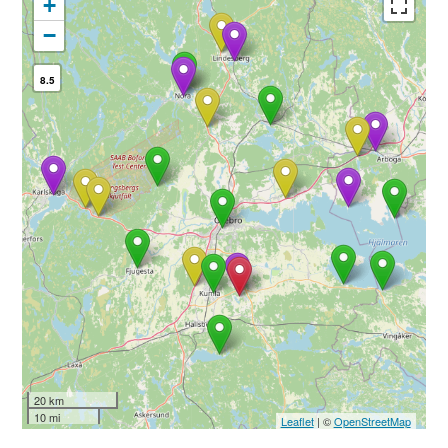
+
−
8.5
20 km
10 mi
Leaflet
| ©
OpenStreetMap