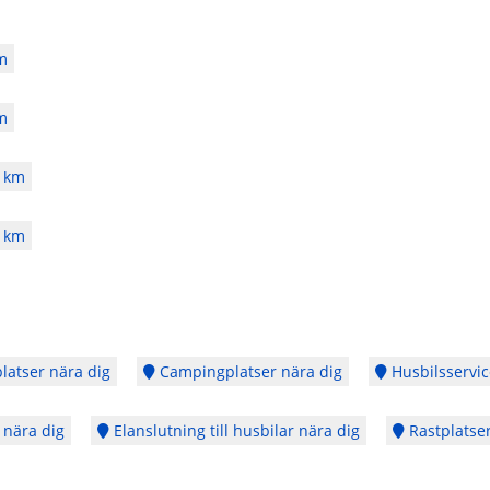
m
m
 km
 km
latser nära dig
Campingplatser nära dig
Husbilsservic
 nära dig
Elanslutning till husbilar nära dig
Rastplatser