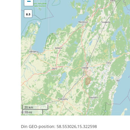
−
8.5
20 km
10 mi
Din GEO-position: 58.553026,15.322598