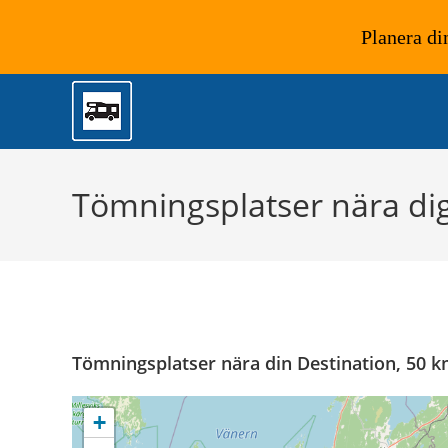
Planera di
Hoppa
till
innehållet
Tömningsplatser nära di
Tömningsplatser nära din Destination, 50 
+