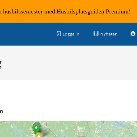
n husbilssemester med Husbilsplatsguiden Premium!
Logga in
Nyheter
g
km