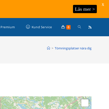
X
Läs mer >
Slå
Premium
Kund Service
0
på/av
>
Tömningsplatser nära dig
webbplatssökning