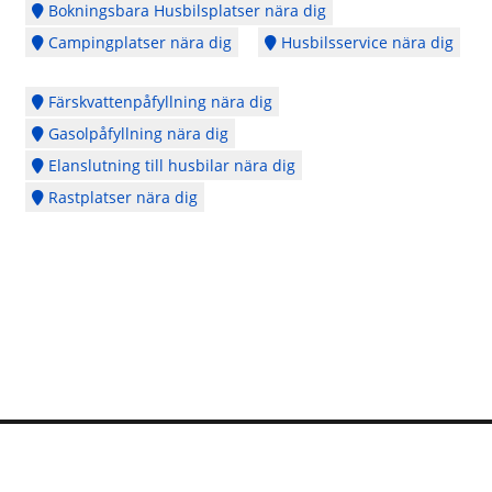
Bokningsbara Husbilsplatser nära dig
Campingplatser nära dig
Husbilsservice nära dig
Färskvattenpåfyllning nära dig
Gasolpåfyllning nära dig
Elanslutning till husbilar nära dig
Rastplatser nära dig
Logga in
Ångra köp
Cookie Policy
Copyright © 2014 - 2026 - Webbplatsen en del av
CubeSeven Group