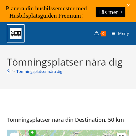
X
Planera din husbilssemester med
Läs mer >
Husbilsplatsguiden Premium!
Hoppa
till
Meny
0
innehållet
Tömningsplatser nära dig
>
Tömningsplatser nära dig
Tömningsplatser nära din Destination, 50 km