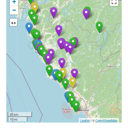
+
−
8.5
20 km
10 mi
Leaflet
| ©
OpenStreetMap