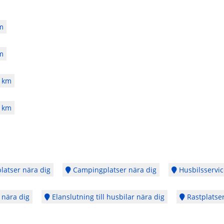
m
m
 km
 km
latser nära dig
Campingplatser nära dig
Husbilsservic
 nära dig
Elanslutning till husbilar nära dig
Rastplatser