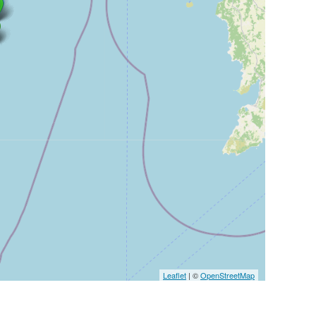
Leaflet
| ©
OpenStreetMap