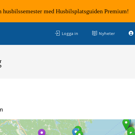
n husbilssemester med Husbilsplatsguiden Premium!
Logga in
Nyheter
g
km