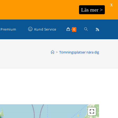
X
Läs mer >
Slå
Premium
Kund Service
0
på/av
>
Tömningsplatser nära dig
webbplatssökning