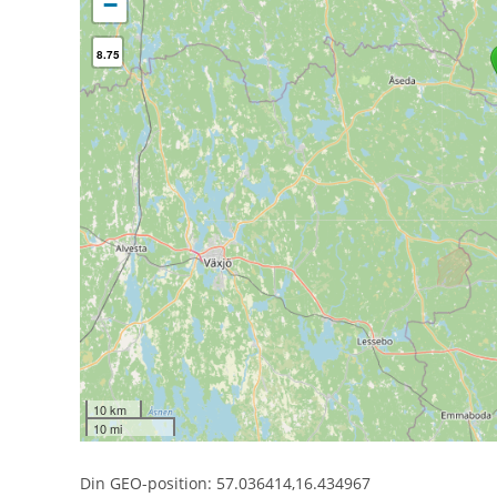
−
8.75
10 km
10 mi
Din GEO-position: 57.036414,16.434967