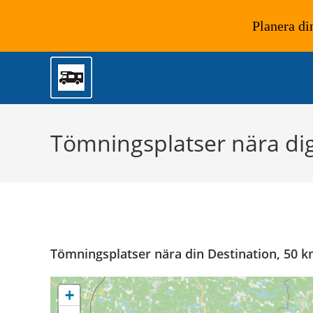
Planera di
Hoppa
till
innehållet
Tömningsplatser nära di
Tömningsplatser nära din Destination, 50 
+