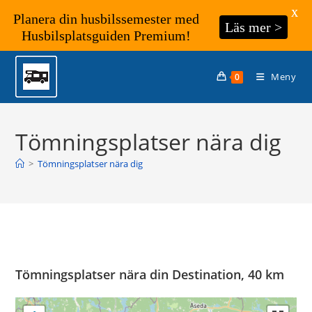
X
Planera din husbilssemester med
Läs mer >
Husbilsplatsguiden Premium!
Hoppa
till
Meny
0
innehållet
Tömningsplatser nära dig
>
Tömningsplatser nära dig
Tömningsplatser nära din Destination, 40 km