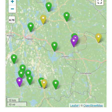
+
−
8.75
10 km
10 mi
Leaflet
| ©
OpenStreetMap