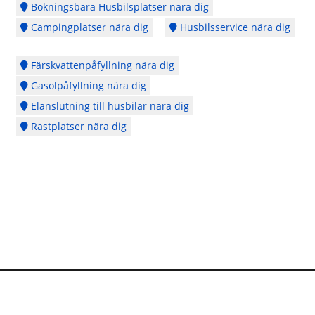
Bokningsbara Husbilsplatser nära dig
Campingplatser nära dig
Husbilsservice nära dig
Färskvattenpåfyllning nära dig
Gasolpåfyllning nära dig
Elanslutning till husbilar nära dig
Rastplatser nära dig
Logga in
Ångra köp
Cookie Policy
Copyright © 2014 - 2026 - Webbplatsen en del av
CubeSeven Group