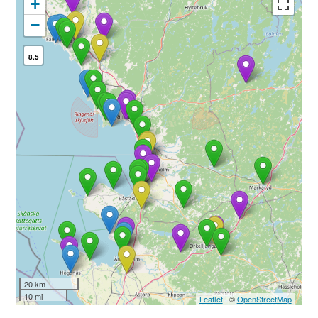
+
−
8.5
20 km
10 mi
Leaflet
| ©
OpenStreetMap