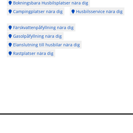
Bokningsbara Husbilsplatser nära dig
Campingplatser nära dig
Husbilsservice nära dig
Färskvattenpåfyllning nära dig
Gasolpåfyllning nära dig
Elanslutning till husbilar nära dig
Rastplatser nära dig
Logga in
Ångra köp
Cookie Policy
Copyright © 2014 - 2026 - Webbplatsen en del av
CubeSeven Group