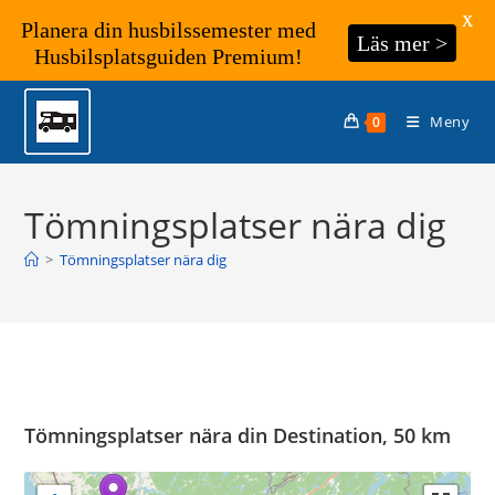
X
Planera din husbilssemester med
Läs mer >
Husbilsplatsguiden Premium!
Hoppa
till
Meny
0
innehållet
Tömningsplatser nära dig
>
Tömningsplatser nära dig
Tömningsplatser nära din Destination, 50 km