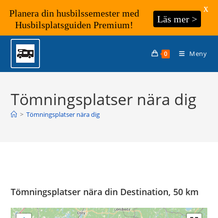
X
Planera din husbilssemester med
Läs mer >
Husbilsplatsguiden Premium!
Hoppa
till
Meny
0
innehållet
Tömningsplatser nära dig
>
Tömningsplatser nära dig
Tömningsplatser nära din Destination, 50 km