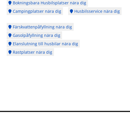
Bokningsbara Husbilsplatser nära dig
Campingplatser nära dig
Husbilsservice nära dig
Färskvattenpåfyllning nära dig
Gasolpåfyllning nära dig
Elanslutning till husbilar nära dig
Rastplatser nära dig
Logga in
Ångra köp
Cookie Policy
Copyright © 2014 - 2026 - Webbplatsen en del av
CubeSeven Group