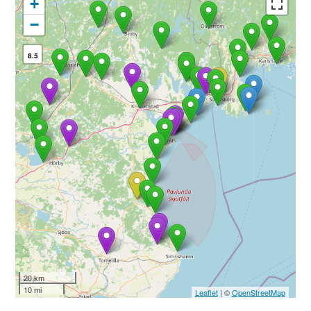
+
−
8.5
20 km
10 mi
Leaflet
| ©
OpenStreetMap