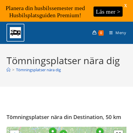
X
Planera din husbilssemester med
Läs mer >
Husbilsplatsguiden Premium!
Hoppa
till
Meny
0
innehållet
Tömningsplatser nära dig
>
Tömningsplatser nära dig
Tömningsplatser nära din Destination, 50 km