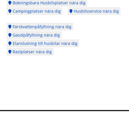
Bokningsbara Husbilsplatser nära dig
Campingplatser nära dig
Husbilsservice nära dig
Färskvattenpåfyllning nära dig
Gasolpåfyllning nära dig
Elanslutning till husbilar nära dig
Rastplatser nära dig
Logga in
Ångra köp
Cookie Policy
Copyright © 2014 - 2026 - Webbplatsen en del av
CubeSeven Group