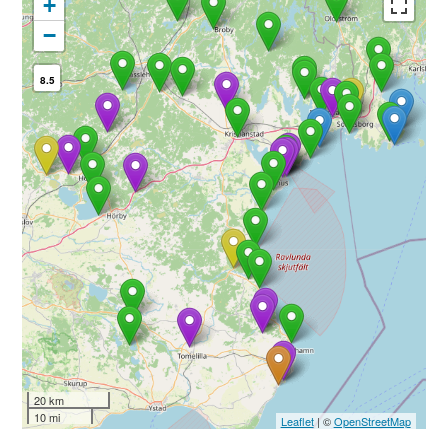
+
−
8.5
20 km
10 mi
Leaflet
| ©
OpenStreetMap