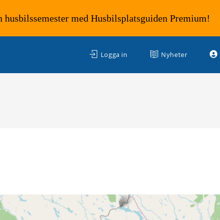
n husbilssemester med Husbilsplatsguiden Premium!
Logga in
Nyheter