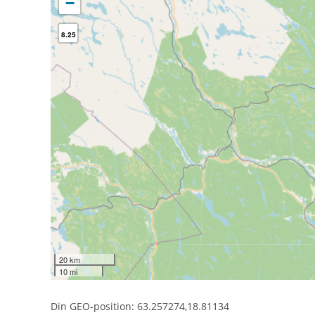
−
8.25
20 km
10 mi
Din GEO-position: 63.257274,18.81134