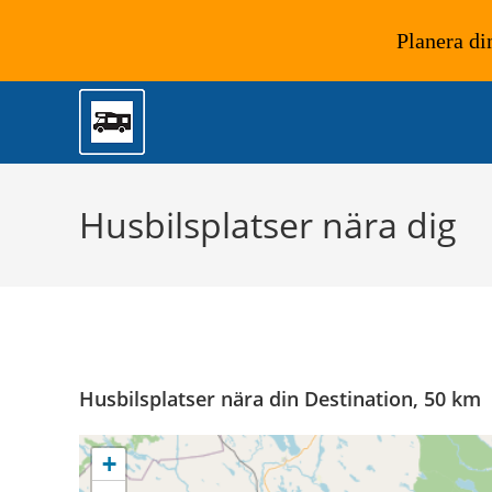
Planera di
Hoppa
till
innehållet
Husbilsplatser nära dig
Husbilsplatser nära din Destination, 50 km
+