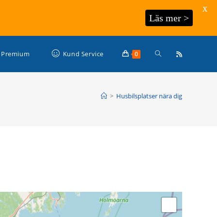
X
Läs mer >
Slå
Premium
Kund Service
0
på/av
>
Husbilsplatser nära dig
webbplatssökning