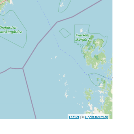
Leaflet
| ©
OpenStreetMap