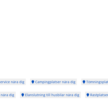
ervice nära dig
Campingplatser nära dig
Tömningsplat
 nära dig
Elanslutning till husbilar nära dig
Rastplatser