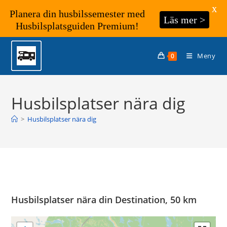
X
Planera din husbilssemester med
Läs mer >
Husbilsplatsguiden Premium!
Hoppa
till
Meny
0
innehållet
Husbilsplatser nära dig
>
Husbilsplatser nära dig
Husbilsplatser nära din Destination, 50 km