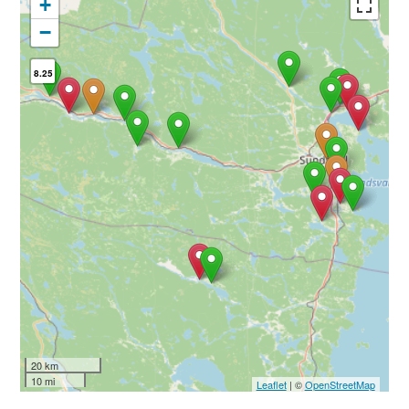
+
−
8.25
20 km
10 mi
Leaflet
| ©
OpenStreetMap