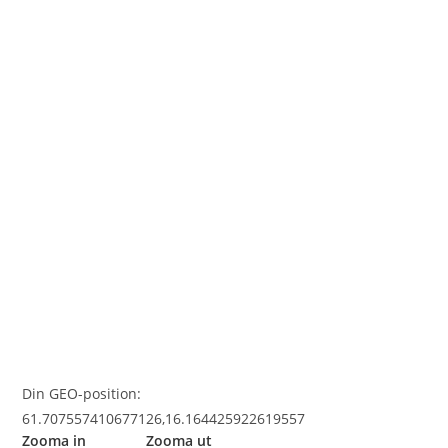
Din GEO-position:
61.707557410677126,16.164425922619557
Zooma in Zooma ut