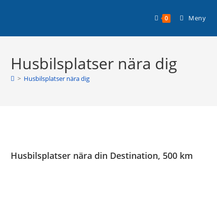
Hoppa
Planera din husbilssemester med
till
Läs mer >
Meny
0
Husbilsplatsguiden Premium!
innehållet
Husbilsplatser nära dig
>
Husbilsplatser nära dig
Husbilsplatser nära din Destination, 500 km