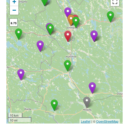
+
−
8.75
10 km
10 mi
Leaflet
| ©
OpenStreetMap