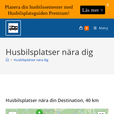
X
Planera din husbilssemester med
Läs mer >
Husbilsplatsguiden Premium!
Hoppa
till
Meny
0
innehållet
Husbilsplatser nära dig
>
Husbilsplatser nära dig
Husbilsplatser nära din Destination, 40 km