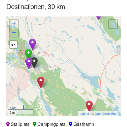
Destinationen, 30 km
+
−
9.5
5 km
5 mi
Leaflet
| ©
OpenStreetMap
Ställplats
Campingplats
Gästhamn