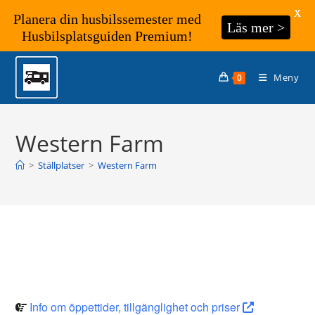
X
Planera din husbilssemester med
Läs mer >
Husbilsplatsguiden Premium!
Hoppa
till
Meny
0
innehållet
Western Farm
>
Ställplatser
>
Western Farm
Info om öppettider, tillgänglighet och priser