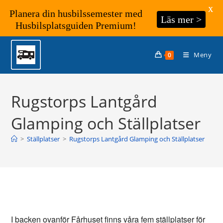
X
Planera din husbilssemester med
Läs mer >
Husbilsplatsguiden Premium!
Hoppa
till
Meny
0
innehållet
Rugstorps Lantgård
Glamping och Ställplatser
>
Ställplatser
>
Rugstorps Lantgård Glamping och Ställplatser
I backen ovanför Fårhuset finns våra fem ställplatser för