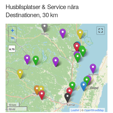
Husbilsplatser & Service nära
Destinationen, 30 km
+
−
8.75
10 km
10 mi
Leaflet
| ©
OpenStreetMap