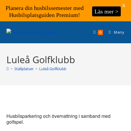
X
Planera din husbilssemester med
Läs mer >
Husbilsplatsguiden Premium!
Hoppa
till
Meny
0
innehållet
Luleå Golfklubb
>
Ställplatser
>
Luleå Golfklubb
Husbilsparkering och övernattning i samband med
golfspel.