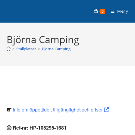
Hoppa
till
Meny
0
innehållet
Björna Camping
>
Ställplatser
>
Björna Camping
Info om öppettider, tillgänglighet och priser
Ref-nr: HP-105295-1681