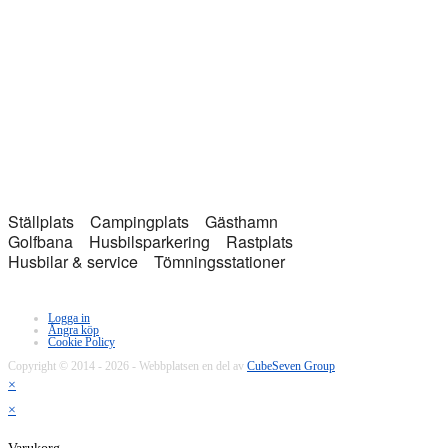
Ställplats
Campingplats
Gästhamn
Golfbana
Husbilsparkering
Rastplats
Husbilar & service
Tömningsstationer
Logga in
Ångra köp
Cookie Policy
Copyright © 2014 - 2026 - Webbplatsen en del av
CubeSeven Group
×
×