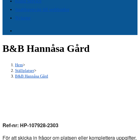
Kund Service
panel.
Snabbgenväg till webbsidor
Nyheter
B&B Hannåsa Gård
Hem
>
Ställplatser
>
B&B Hannåsa Gård
Ref-nr: HP-107928-2303
För att skicka in frågor om platsen eller komplettera uppgifter,