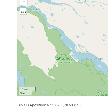
−
8.75
10 km
5 mi
Din GEO-position: 67.135793,20.680146