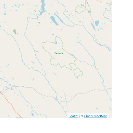
Leaflet
| ©
OpenStreetMap