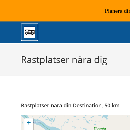
Planera di
Hoppa
till
innehållet
Rastplatser nära dig
Rastplatser nära din Destination, 50 km
+