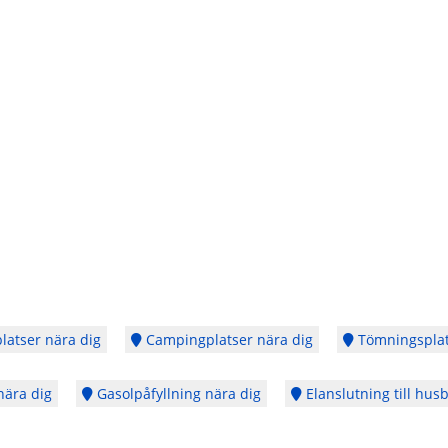
latser nära dig
Campingplatser nära dig
Tömningsplat
nära dig
Gasolpåfyllning nära dig
Elanslutning till husb