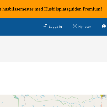
n husbilssemester med Husbilsplatsguiden Premium!
Logga in
Nyheter