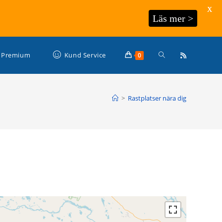
X
Läs mer >
Slå
Premium
Kund Service
0
på/av
>
Rastplatser nära dig
webbplatssökning