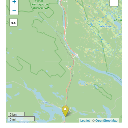
+
−
9.5
5 km
5 mi
Leaflet
| ©
OpenStreetMap