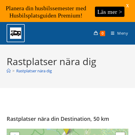
X
Planera din husbilssemester med
Läs mer >
Husbilsplatsguiden Premium!
Hoppa
till
Meny
0
innehållet
Rastplatser nära dig
>
Rastplatser nära dig
Rastplatser nära din Destination, 50 km