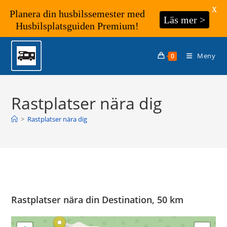
X
Planera din husbilssemester med
Läs mer >
Husbilsplatsguiden Premium!
Hoppa
till
Meny
0
innehållet
Rastplatser nära dig
>
Rastplatser nära dig
Rastplatser nära din Destination, 50 km