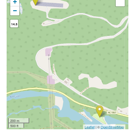
+
−
14.5
200 m
500 ft
Leaflet
| ©
OpenStreetMap