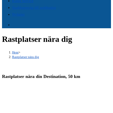
Kund Service
panel.
Snabbgenväg till webbsidor
Nyheter
Rastplatser nära dig
Hem
>
Rastplatser nära dig
Rastplatser nära din Destination, 50 km