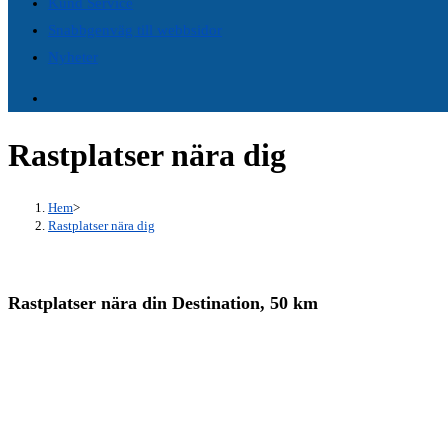
Kund Service
panel.
Snabbgenväg till webbsidor
Nyheter
Rastplatser nära dig
Hem
>
Rastplatser nära dig
Rastplatser nära din Destination, 50 km