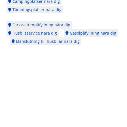
Campingplatser nära dig
Tömningsplatser nära dig
Färskvattenpåfyllning nära dig
Husbilsservice nära dig
Gasolpåfyllning nära dig
Elanslutning till husbilar nära dig
Logga in
Ångra köp
Cookie Policy
Copyright © 2014 - 2026 - Webbplatsen en del av
CubeSeven Group