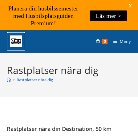
X
Planera din husbilssemester
med Husbilsplatsguiden
Läs mer >
Premium!
Hoppa
till
Meny
0
innehållet
Rastplatser nära dig
>
Rastplatser nära dig
Rastplatser nära din Destination, 50 km