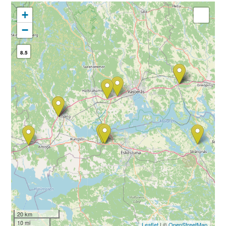
+
−
8.5
20 km
10 mi
Leaflet
| ©
OpenStreetMap