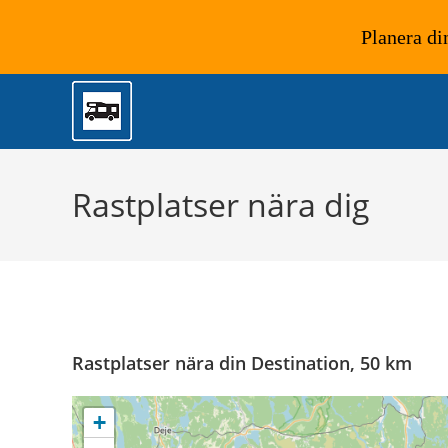
Planera di
Hoppa
till
innehållet
Rastplatser nära dig
Rastplatser nära din Destination, 50 km
+