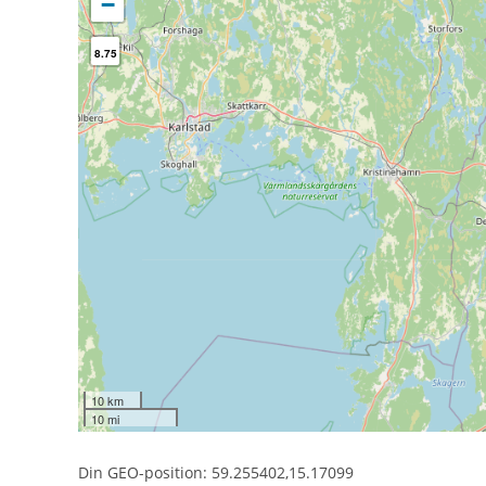
−
8.75
10 km
10 mi
Din GEO-position: 59.255402,15.17099