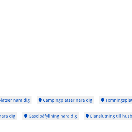
latser nära dig
Campingplatser nära dig
Tömningsplat
nära dig
Gasolpåfyllning nära dig
Elanslutning till husb