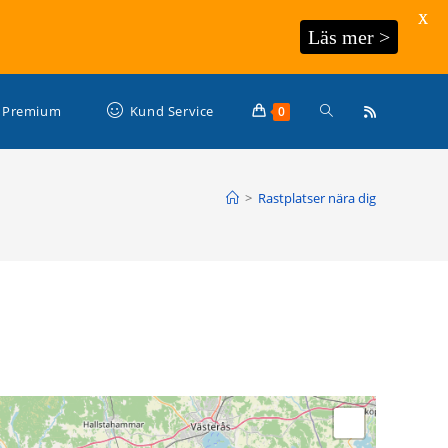
X
Läs mer >
Slå
Premium
Kund Service
0
på/av
>
Rastplatser nära dig
webbplatssökning