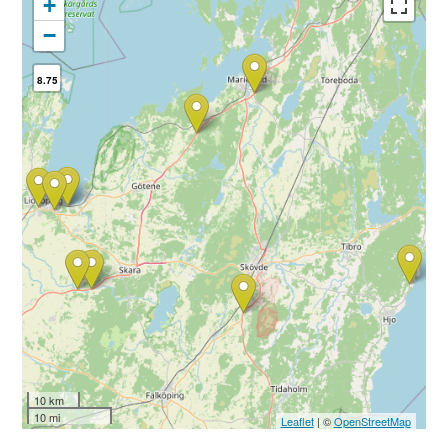
+
−
8.75
10 km
10 mi
Leaflet
| ©
OpenStreetMap