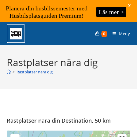
X
Planera din husbilssemester med
Läs mer >
Husbilsplatsguiden Premium!
Hoppa
till
Meny
0
innehållet
Rastplatser nära dig
>
Rastplatser nära dig
Rastplatser nära din Destination, 50 km