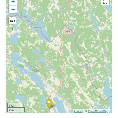
+
−
10.7
5
3 km
2 mi
Leaflet
| ©
OpenStreetMap