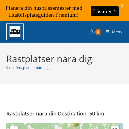
X
Planera din husbilssemester med
Läs mer >
Husbilsplatsguiden Premium!
Hoppa
till
Meny
0
innehållet
Rastplatser nära dig
>
Rastplatser nära dig
Rastplatser nära din Destination, 50 km