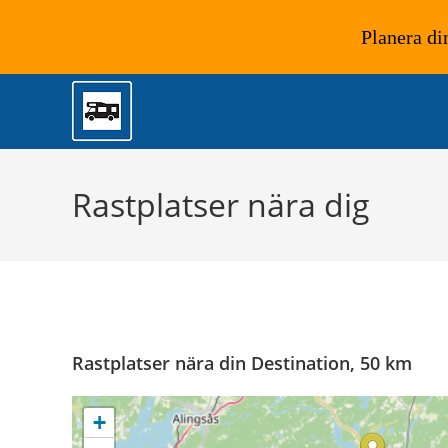
Planera di
Hoppa
till
innehållet
Rastplatser nära dig
Rastplatser nära din Destination, 50 km
+