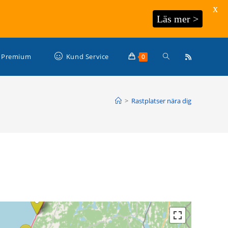
X
Läs mer >
Slå
Premium
Kund Service
0
på/av
>
Rastplatser nära dig
webbplatssökning