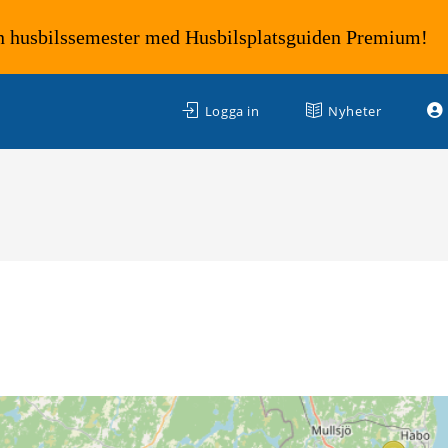
n husbilssemester med Husbilsplatsguiden Premium!
Logga in
Nyheter