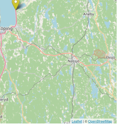
Leaflet
| ©
OpenStreetMap