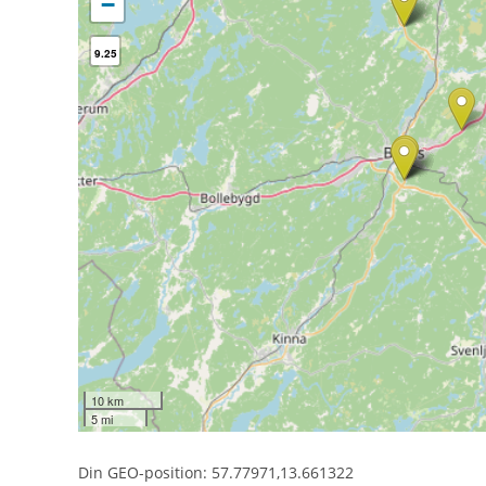
−
9.25
10 km
5 mi
Din GEO-position: 57.77971,13.661322