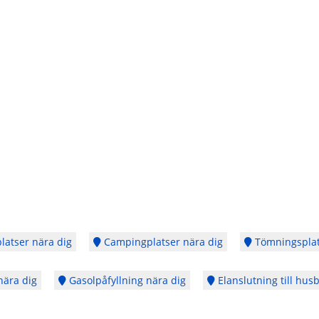
latser nära dig
Campingplatser nära dig
Tömningsplat
nära dig
Gasolpåfyllning nära dig
Elanslutning till husb