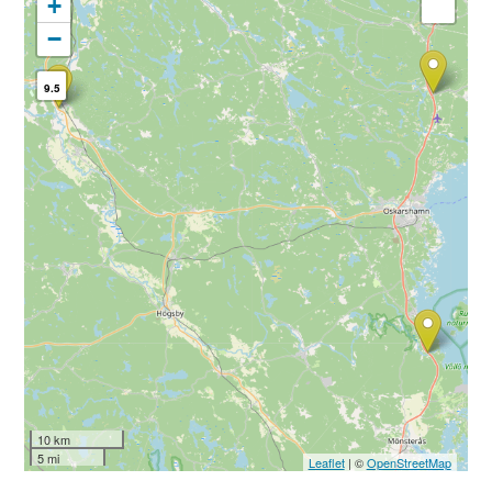
+
−
9.5
10 km
5 mi
Leaflet
| ©
OpenStreetMap