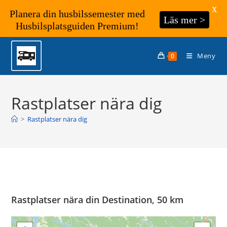
X
Planera din husbilssemester med
Läs mer >
Husbilsplatsguiden Premium!
Hoppa
till
Meny
0
innehållet
Rastplatser nära dig
>
Rastplatser nära dig
Rastplatser nära din Destination, 50 km