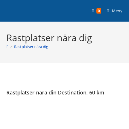
Hoppa
Planera din husbilssemester med
till
Läs mer >
Meny
0
Husbilsplatsguiden Premium!
innehållet
Rastplatser nära dig
>
Rastplatser nära dig
Rastplatser nära din Destination, 60 km