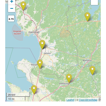
+
−
8.75
20 km
10 mi
Leaflet
| ©
OpenStreetMap