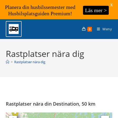
X
Planera din husbilssemester med
Läs mer >
Husbilsplatsguiden Premium!
Hoppa
till
Meny
0
innehållet
Rastplatser nära dig
>
Rastplatser nära dig
Rastplatser nära din Destination, 50 km