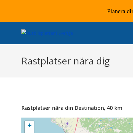
Planera di
Hoppa
till
innehållet
Rastplatser nära dig
Rastplatser nära din Destination, 40 km
+