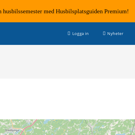
n husbilssemester med Husbilsplatsguiden Premium!
Logga in
Nyheter