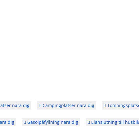
atser nära dig
Campingplatser nära dig
Tömningsplatse
ära dig
Gasolpåfyllning nära dig
Elanslutning till husbil