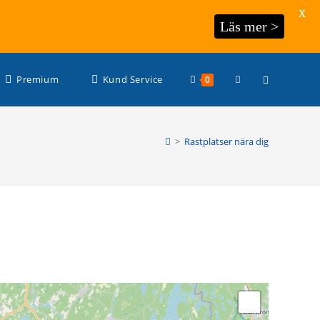
X
Läs mer >
Slå
Premium
Kund Service
0
på/av
>
Rastplatser nära dig
webbplatssöknin