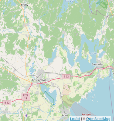
Leaflet
| ©
OpenStreetMap