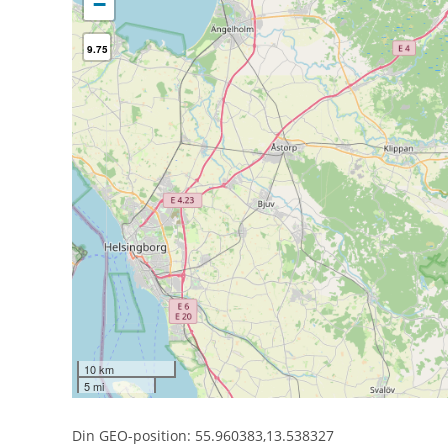
−
9.75
10 km
5 mi
Din GEO-position: 55.960383,13.538327