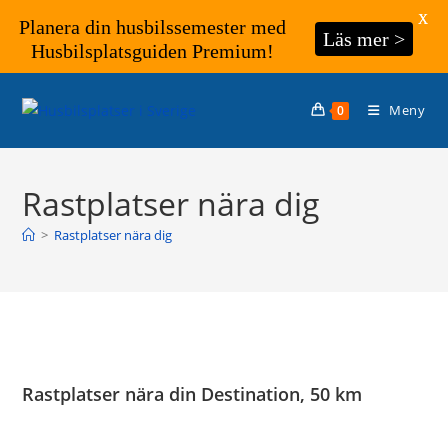
X
Planera din husbilssemester med
Läs mer >
Husbilsplatsguiden Premium!
Hoppa
till
Meny
0
innehållet
Rastplatser nära dig
>
Rastplatser nära dig
Rastplatser nära din Destination, 50 km