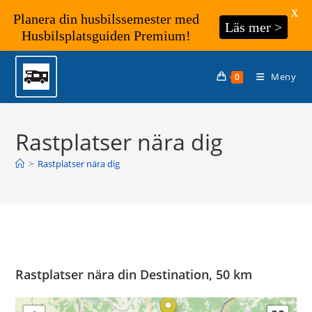
X
Planera din husbilssemester med
Läs mer >
Husbilsplatsguiden Premium!
Hoppa
till
Meny
0
innehållet
Rastplatser nära dig
>
Rastplatser nära dig
Rastplatser nära din Destination, 50 km