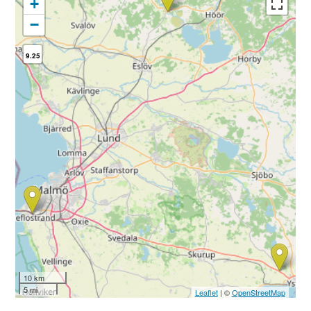
+
−
9.25
10 km
5 mi
Leaflet
| ©
OpenStreetMap