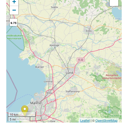
+
−
9.75
10 km
5 mi
Leaflet
| ©
OpenStreetMap