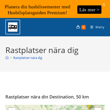
X
Planera din husbilssemester med
Läs mer >
Husbilsplatsguiden Premium!
Hoppa
till
Meny
0
innehållet
Rastplatser nära dig
>
Rastplatser nära dig
Rastplatser nära din Destination, 50 km