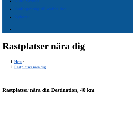
Kund Service
panel.
Snabbgenväg till webbsidor
Nyheter
Rastplatser nära dig
Hem
>
Rastplatser nära dig
Rastplatser nära din Destination, 40 km