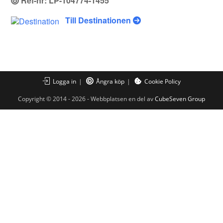
Ref-nr: LP-104774-1455
Till Destinationen
Logga in
Ångra köp
Cookie Policy
Copyright © 2014 - 2026 - Webbplatsen en del av
CubeSeven Group