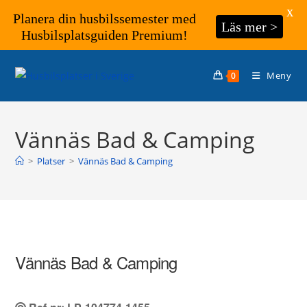
X
Planera din husbilssemester med
Läs mer >
Husbilsplatsguiden Premium!
Hoppa
till
Meny
0
innehållet
Vännäs Bad & Camping
>
Platser
>
Vännäs Bad & Camping
Vännäs Bad & Camping