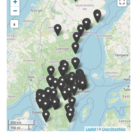
+
−
5
200 km
100 mi
Leaflet
| ©
OpenStreetMap