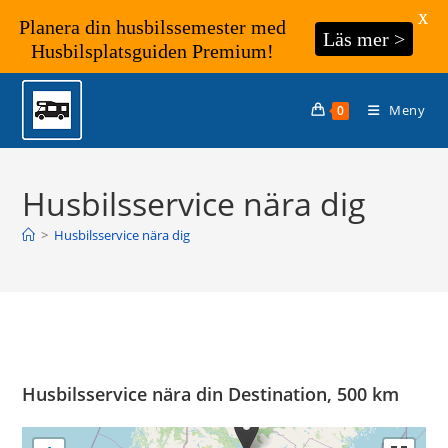
X
Planera din husbilssemester med
Läs mer >
Husbilsplatsguiden Premium!
Hoppa
till
Meny
0
innehållet
Husbilsservice nära dig
>
Husbilsservice nära dig
Husbilsservice nära din Destination, 500 km