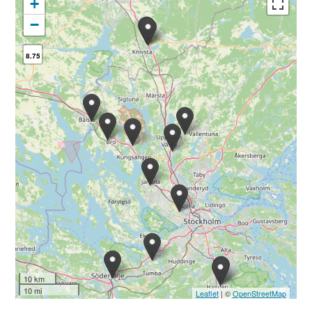
+
−
8.75
10 km
10 mi
Leaflet
| ©
OpenStreetMap