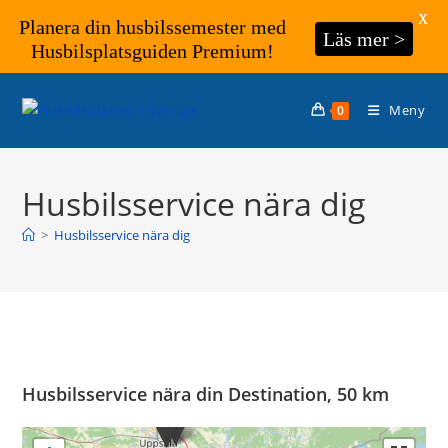
X
Planera din husbilssemester med
Läs mer >
Husbilsplatsguiden Premium!
Hoppa
till
Meny
0
innehållet
Husbilsservice nära dig
>
Husbilsservice nära dig
Husbilsservice nära din Destination, 50 km