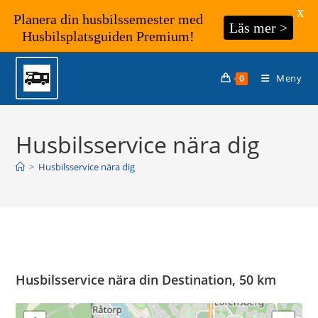
X
Planera din husbilssemester med
Läs mer >
Husbilsplatsguiden Premium!
Hoppa
till
Meny
0
innehållet
Husbilsservice nära dig
>
Husbilsservice nära dig
Husbilsservice nära din Destination, 50 km