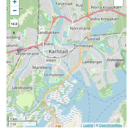
+
−
12.2
5
1 km
1 mi
Leaflet
| ©
OpenStreetMap