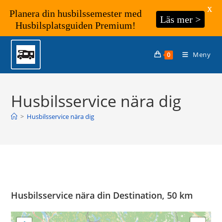
X
Planera din husbilssemester med
Läs mer >
Husbilsplatsguiden Premium!
Hoppa
till
Meny
0
innehållet
Husbilsservice nära dig
>
Husbilsservice nära dig
Husbilsservice nära din Destination, 50 km