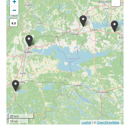
+
−
8.5
20 km
10 mi
Leaflet
| ©
OpenStreetMap